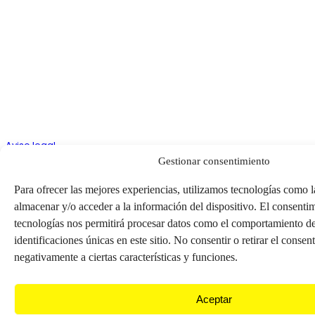
Aviso legal
Gestionar consentimiento
Política de cookies
Declaración de privacidad
Para ofrecer las mejores experiencias, utilizamos tecnologías como l
almacenar y/o acceder a la información del dispositivo. El consentim
tecnologías nos permitirá procesar datos como el comportamiento d
Tu nombre
identificaciones únicas en este sitio. No consentir o retirar el conse
negativamente a ciertas características y funciones.
Email habitual
Aceptar